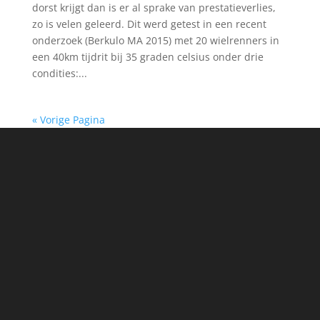
dorst krijgt dan is er al sprake van prestatieverlies,
zo is velen geleerd. Dit werd getest in een recent
onderzoek (Berkulo MA 2015) met 20 wielrenners in
een 40km tijdrit bij 35 graden celsius onder drie
condities:...
« Vorige Pagina