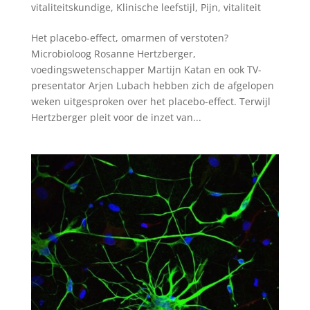
vitaliteitskundige
,
Klinische leefstijl
,
Pijn
,
vitaliteit
Het placebo-effect, omarmen of verstoten?
Microbioloog Rosanne Hertzberger,
voedingswetenschapper Martijn Katan en ook TV-
presentator Arjen Lubach hebben zich de afgelopen
weken uitgesproken over het placebo-effect. Terwijl
Hertzberger pleit voor de inzet van...