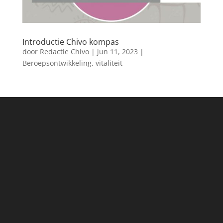
Introductie Chivo kompas
door
Redactie Chivo
|
jun 11, 2023
|
Beroepsontwikkeling
,
vitaliteit