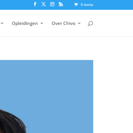
0 items
Opleidingen
Over Chivo