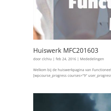
Huiswerk MFC201603
door
clchiu
|
feb 24, 2016
|
Mededelingen
Welkom bij de huiswerkpagina van Functioneel
[wpcourse_progress courses=”9″ user_progress=