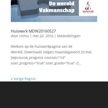
Huiswerk MDW20160527
door
clchiu
|
mei 22, 2016
|
Mededelingen
Welkom op de huiswerkpagina van de
Wereld. Downloads volgen maandagavond 23 mei.
[wpcourse_progress courses=”14″
user_progress=”true” user_grade=”true” /]...
« Vorige Pagina