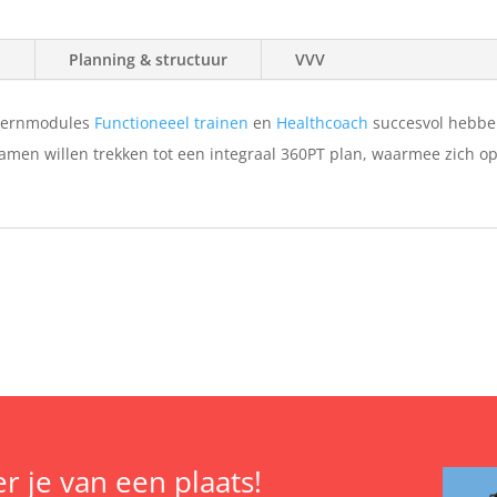
d
Planning & structuur
VVV
 kernmodules
Functioneeel trainen
en
Healthcoach
succesvol hebbe
men willen trekken tot een integraal 360PT plan, waarmee zich op
r je van een plaats!