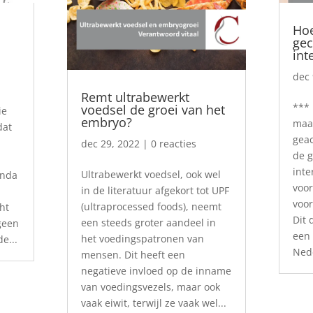
Hoe
gec
int
dec 
Remt ultrabewerkt
*** 
voedsel de groei van het
ie
embryo?
maar
dat
geac
dec 29, 2022
| 0 reacties
de g
inte
Ultrabewerkt voedsel, ook wel
anda
voor
in de literatuur afgekort tot UPF
voor
(ultraprocessed foods), neemt
ht
Dit
een steeds groter aandeel in
geen
een 
het voedingspatronen van
e...
Nede
mensen. Dit heeft een
negatieve invloed op de inname
van voedingsvezels, maar ook
vaak eiwit, terwijl ze vaak wel...