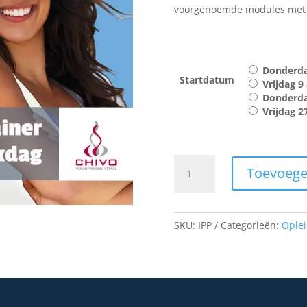
voorgenoemde modules met s
Donderdag
Startdatum
Vrijdag 9 
Donderdag
Vrijdag 2
Integrale
Toevoege
praktijkdag
Personal
A
Trainer
l
aantal
SKU:
IPP
Categorieën:
Oplei
t
e
r
n
a