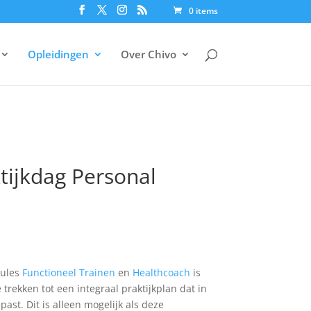
0 items
Opleidingen
Over Chivo
ktijkdag Personal
dules
Functioneel Trainen
en
Healthcoach
is
 trekken tot een integraal praktijkplan dat in
ast. Dit is alleen mogelijk als deze