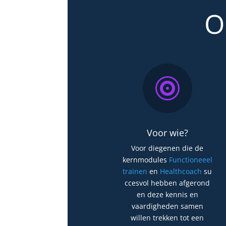
O

Voor wie?
Voor diegenen die de
kernmodules
Functioneeel
trainen
en
Healthcoach
su
ccesvol hebben afgerond
en deze kennis en
vaardigheden samen
willen trekken tot een