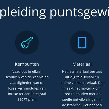
t
pleiding puntsgewi
i
v
e
:


Kernpunten
Materiaal
Naadloos in elkaar
Het lesmateriaal bestaat
schuiven van de kennis en
uit digitale syllabi en
vaardigheden van de
online videomateriaal. Dat
losse kernmodules van
maakt het mogelijk om
intake tot een integraal
tred te houden met de
360PT plan.
snelle ontwikkelingen in
de branche. Het hebben