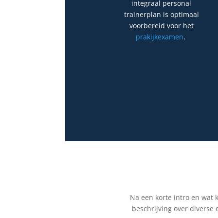
integraal personal
trainerplan is optimaal
voorbereid voor het
prakijkexamen
.
Na een korte intro en wat 
beschrijving over diverse