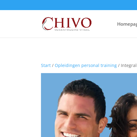
Homepa
Start
/
Opleidingen personal training
/ Integra