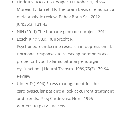
Lindquist KA (2012), Wager TD, Kober H, Bliss-
Moreau E, Barrett LF. The brain basis of emotion: a
meta-analytic review. Behav Brain Sci. 2012
Jun;35(3):121-43.
NIH (2011) The humane genomen project. 2011
Lesch KP (1989), Rupprecht R.
Psychoneuroendocrine research in depression. II.
Hormonal responses to releasing hormones as a
probe for hypothalamic-pituitary-endorgan
dysfunction. J Neural Transm. 1989;75(3):179-94.
Review.
Ulmer D (1996) Stress management for the
cardiovascular patient: a look at current treatment
and trends. Prog Cardiovasc Nurs. 1996
Winter;11(1):21-9. Review.