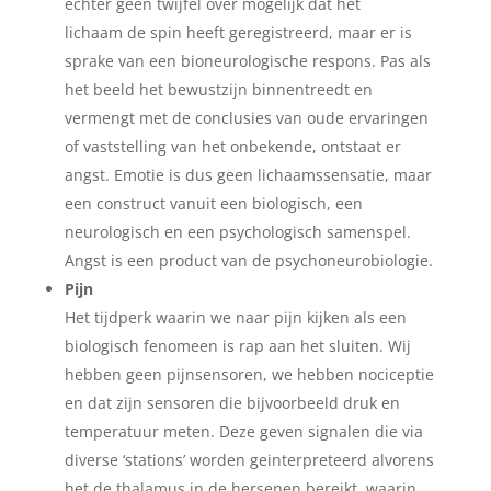
echter geen twijfel over mogelijk dat het
lichaam de spin heeft geregistreerd, maar er is
sprake van een bioneurologische respons. Pas als
het beeld het bewustzijn binnentreedt en
vermengt met de conclusies van oude ervaringen
of vaststelling van het onbekende, ontstaat er
angst. Emotie is dus geen lichaamssensatie, maar
een construct vanuit een biologisch, een
neurologisch en een psychologisch samenspel.
Angst is een product van de psychoneurobiologie.
Pijn
Het tijdperk waarin we naar pijn kijken als een
biologisch fenomeen is rap aan het sluiten. Wij
hebben geen pijnsensoren, we hebben nociceptie
en dat zijn sensoren die bijvoorbeeld druk en
temperatuur meten. Deze geven signalen die via
diverse ‘stations’ worden geinterpreteerd alvorens
het de thalamus in de hersenen bereikt, waarin