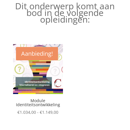
Dit onderwerp komt aan
bod in de volgende
opleidingen:
Aanbieding!
Module
Identiteitsontwikkeling
Prijsklasse:
€
1.034,00
-
€
1.149,00
€1.034,00
tot