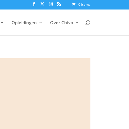
0 items
Opleidingen
Over Chivo