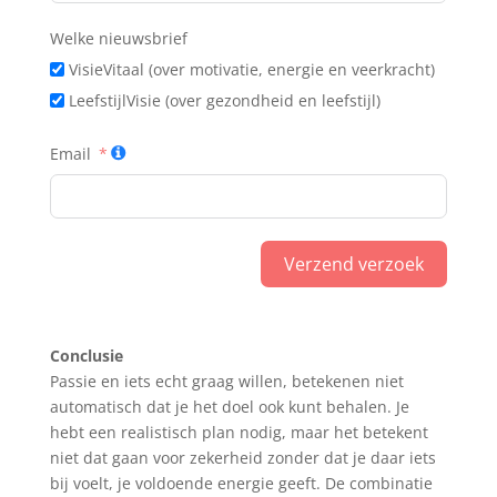
Welke nieuwsbrief
VisieVitaal (over motivatie, energie en veerkracht)
LeefstijlVisie (over gezondheid en leefstijl)
Email
Verzend verzoek
A
l
Conclusie
t
Passie en iets echt graag willen, betekenen niet
e
automatisch dat je het doel ook kunt behalen. Je
r
hebt een realistisch plan nodig, maar het betekent
n
niet dat gaan voor zekerheid zonder dat je daar iets
a
bij voelt, je voldoende energie geeft. De combinatie