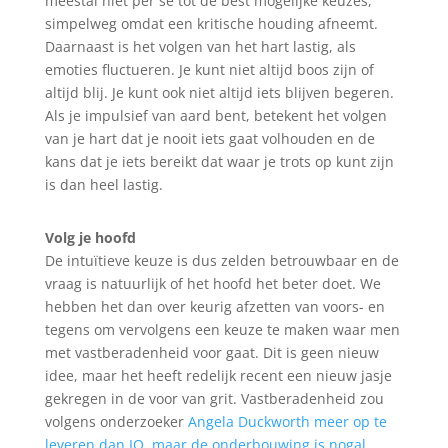
meestal niet per se tot de best mogelijke keuzes,
simpelweg omdat een kritische houding afneemt.
Daarnaast is het volgen van het hart lastig, als
emoties fluctueren. Je kunt niet altijd boos zijn of
altijd blij. Je kunt ook niet altijd iets blijven begeren.
Als je impulsief van aard bent, betekent het volgen
van je hart dat je nooit iets gaat volhouden en de
kans dat je iets bereikt dat waar je trots op kunt zijn
is dan heel lastig.
Volg je hoofd
De intuïtieve keuze is dus zelden betrouwbaar en de
vraag is natuurlijk of het hoofd het beter doet. We
hebben het dan over keurig afzetten van voors- en
tegens om vervolgens een keuze te maken waar men
met vastberadenheid voor gaat. Dit is geen nieuw
idee, maar het heeft redelijk recent een nieuw jasje
gekregen in de voor van grit. Vastberadenheid zou
volgens onderzoeker
Angela Duckworth meer op te
leveren dan IQ, maar de onderbouwing is nogal