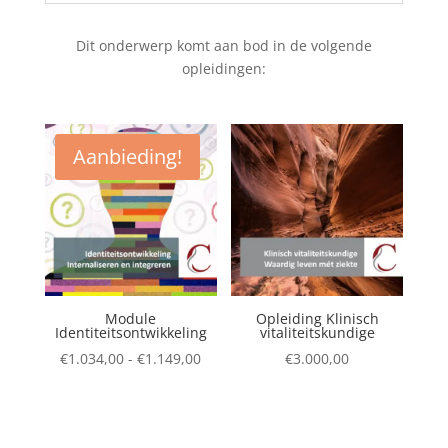
Dit onderwerp komt aan bod in de volgende
opleidingen:
Aanbieding!
Module
Opleiding Klinisch
Identiteitsontwikkeling
vitaliteitskundige
Prijsklasse:
€
1.034,00
-
€
1.149,00
€
3.000,00
€1.034,00
tot
€1.149,00