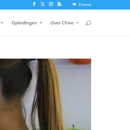
0 items
Opleidingen
Over Chivo