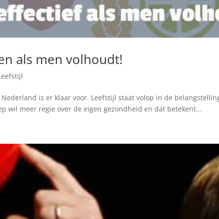
leen als men volhoudt!
Leefstijl
! Nederland is er klaar voor. Leefstijl staat volop in de belangstell
ep wil meer regie over de eigen gezondheid en dat betekent...