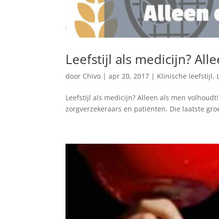
Leefstijl als medicijn? Al
door
Chivo
|
apr 20, 2017
|
Klinische leefstijl
,
Leefstijl als medicijn? Alleen als men volhoudt
zorgverzekeraars en patiënten. Die laatste gro