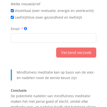
Welke nieuwsbrief
VisieVitaal (over motivatie, energie en veerkracht)
LeefstijlVisie (over gezondheid en leefstijl)
Email
Verzend verzoek
A
l
Mindfulness meditatie kan op basis van de voor-
t
en nadelen nooit de eerste keuze zijn
e
r
Conclusie
n
De potentiele nadelen van mindfulness meditatie
a
maken het niet perse goed of slecht, omdat elke
t
methode voor- en nadelen heeft. Het betekent alleen