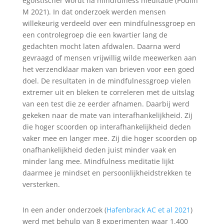
egoïstischer wordt na mindfulness meditatie (Poulin
M 2021). In dat onderzoek werden mensen
willekeurig verdeeld over een mindfulnessgroep en
een controlegroep die een kwartier lang de
gedachten mocht laten afdwalen. Daarna werd
gevraagd of mensen vrijwillig wilde meewerken aan
het verzendklaar maken van brieven voor een goed
doel. De resultaten in de mindfulnessgroep vielen
extremer uit en bleken te correleren met de uitslag
van een test die ze eerder afnamen. Daarbij werd
gekeken naar de
mate van interafhankelijkheid. Zij
die hoger scoorden op interafhankelijkheid deden
vaker mee en langer mee. Zij die hoger scoorden op
onafhankelijkheid deden juist minder vaak en
minder lang mee. Mindfulness meditatie lijkt
daarmee je mindset en persoonlijkheidstrekken te
versterken.
In een ander onderzoek (
Hafenbrack AC et al 2021
)
werd met behulp van 8 experimenten waar 1.400