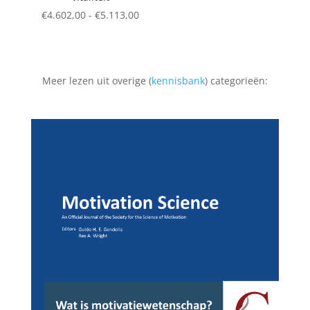
Prijsklasse:
€
4.602,00
-
€
5.113,00
€4.602,00
tot
€5.113,00
Meer lezen uit overige (
kennisbank
) categorieën: