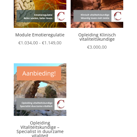
Module Emotieregulatie
Opleiding Klinisch
vitaliteitskundige
Prijsklasse:
€
1.034,00
-
€
1.149,00
€
3.000,00
€1.034,00
tot
€1.149,00
Aanbieding!
Opleiding
Vitaliteitskundige –
Specialist in duurzame
vitaliteit