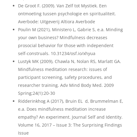
De Groot F. (2009). Van Zelf tot Mystiek. Een
ontmoeting tussen psychologie en spiritualiteit.
Averbode: Uitgeverij Altiora Averbode
Poulin M (2021), Ministero L, Gabrie S, e.a. Minding
your own business? Mindfulness decreases
prosocial behavior for those with independent
self-construals. 10.31234/osf.io/xhyua
Lustyk MK (2009), Chawla N, Nolan RS, Marlatt GA.
Mindfulness meditation research: issues of
participant screening, safety procedures, and
researcher training. Adv Mind Body Med. 2009
Spring;24(1):20-30
Ridderinkhog A (2017), Bruin EL d, Brummelman E,
e.a. Does mindfulness meditation increase
empathy? An experiment. Journal Self and Identity.
Volume 16, 2017 – Issue 3: The Surprising Findings
Issue