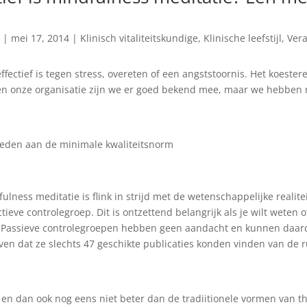
|
mei 17, 2014
|
Klinisch vitaliteitskundige
,
Klinische leefstijl
,
Ver
ffectief is tegen stress, overeten of een angststoornis. Het koeste
n onze organisatie zijn we er goed bekend mee, maar we hebben no
deden aan de minimale kwaliteitsnorm
ulness meditatie is flink in strijd met de wetenschappelijke realit
eve controlegroep. Dit is ontzettend belangrijk als je wilt wete
 Passieve controlegroepen hebben geen aandacht en kunnen daardo
even dat ze slechts 47 geschikte publicaties konden vinden van de ru
 en dan ook nog eens niet beter dan de tradiitionele vormen van t