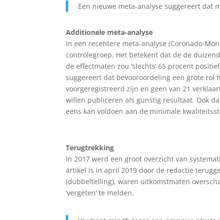
Een nieuwe meta-analyse suggereert dat 
Additionele meta-analyse
In een recentere meta-analyse (Coronado-Mont
controlegroep. Het betekent dat de de duizende
de effectmaten zou ‘slechts’ 65 procent positi
suggereert dat bevooroordeling een grote rol 
voorgeregistreerd zijn en geen van 21 verklaa
willen publiceren als gunstig resultaat. Ook d
eens kan voldoen aan de minimale kwaliteitss
Terugtrekking
In 2017 werd een groot overzicht van systemat
artikel is in april 2019 door de redactie ter
(dubbeltelling), waren uitkomstmaten oversch
‘vergeten’ te melden.