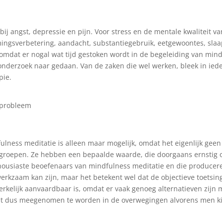
 bij angst, depressie en pijn. Voor stress en de mentale kwaliteit va
ingsverbetering, aandacht, substantiegebruik, eetgewoontes, slaap
t, omdat er nogal wat tijd gestoken wordt in de begeleiding van min
k onderzoek naar gedaan. Van de zaken die wel werken, bleek in ied
pie.
t probleem
lness meditatie is alleen maar mogelijk, omdat het eigenlijk geen 
rolgroepen. Ze hebben een bepaalde waarde, die doorgaans ernstig o
housiaste beoefenaars van mindfulness meditatie en die producere
werkzaam kan zijn, maar het betekent wel dat de objectieve toetsin
werkelijk aanvaardbaar is, omdat er vaak genoeg alternatieven zijn
ent dus meegenomen te worden in de overwegingen alvorens men ki