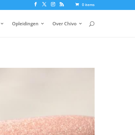
0 items
Opleidingen
Over Chivo