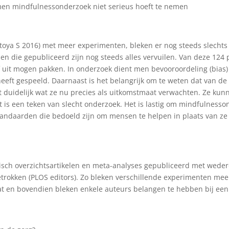
men mindfulnessonderzoek niet serieus hoeft te nemen
oya S 2016) met meer experimenten, bleken er nog steeds slechts 
n die gepubliceerd zijn nog steeds alles vervuilen. Van deze 124 p
ef uit mogen pakken. In onderzoek dient men bevooroordeling (bias) 
heeft gespeeld. Daarnaast is het belangrijk om te weten dat van de
rt duidelijk wat ze nu precies als uitkomstmaat verwachten. Ze ku
at is een teken van slecht onderzoek. Het is lastig om mindfulness
tandaarden die bedoeld zijn om mensen te helpen in plaats van ze 
isch overzichtsartikelen en meta-analyses gepubliceerd met weder
uggetrokken (PLOS editors). Zo bleken verschillende experimenten m
at en bovendien bleken enkele auteurs belangen te hebben bij een