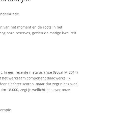
anderkunde
ren van het moment en de roots in het
g onze reserves, gezien de matige kwaliteit
eit. In een recente meta-analyse (Goyal M 2014)
n of het werkzaam component daadwerkelijk
or slechter scoren, maar dat zegt niet zoveel
im 18.000, zegt je wellicht iets over onze
herapie