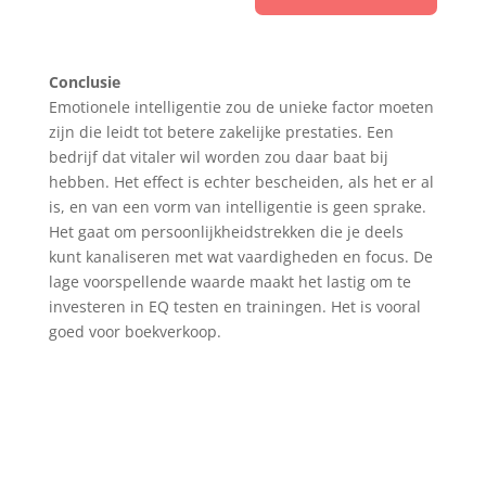
A
l
Conclusie
t
Emotionele intelligentie zou de unieke factor moeten
e
zijn die leidt tot betere zakelijke prestaties. Een
r
bedrijf dat vitaler wil worden zou daar baat bij
n
hebben. Het effect is echter bescheiden, als het er al
a
is, en van een vorm van intelligentie is geen sprake.
t
Het gaat om persoonlijkheidstrekken die je deels
i
kunt kanaliseren met wat vaardigheden en focus. De
v
lage voorspellende waarde maakt het lastig om te
e
investeren in EQ testen en trainingen. Het is vooral
:
goed voor boekverkoop.