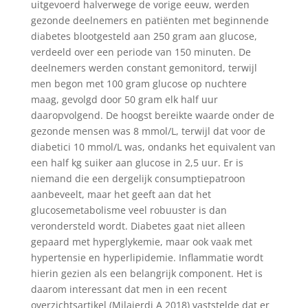
uitgevoerd halverwege de vorige eeuw, werden
gezonde deelnemers en patiënten met beginnende
diabetes blootgesteld aan 250 gram aan glucose,
verdeeld over een periode van 150 minuten. De
deelnemers werden constant gemonitord, terwijl
men begon met 100 gram glucose op nuchtere
maag, gevolgd door 50 gram elk half uur
daaropvolgend. De hoogst bereikte waarde onder de
gezonde mensen was 8 mmol/L, terwijl dat voor de
diabetici 10 mmol/L was, ondanks het equivalent van
een half kg suiker aan glucose in 2,5 uur. Er is
niemand die een dergelijk consumptiepatroon
aanbeveelt, maar het geeft aan dat het
glucosemetabolisme veel robuuster is dan
verondersteld wordt. Diabetes gaat niet alleen
gepaard met hyperglykemie, maar ook vaak met
hypertensie en hyperlipidemie. Inflammatie wordt
hierin gezien als een belangrijk component. Het is
daarom interessant dat men in een recent
overzichtsartikel (Milajerdi A 2018) vaststelde dat er