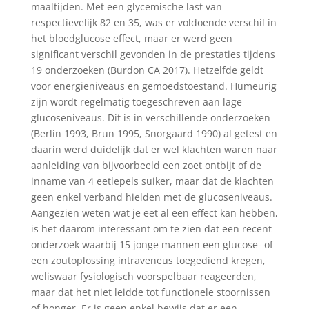
maaltijden. Met een glycemische last van
respectievelijk 82 en 35, was er voldoende verschil in
het bloedglucose effect, maar er werd geen
significant verschil gevonden in de prestaties tijdens
19 onderzoeken (Burdon CA 2017). Hetzelfde geldt
voor energieniveaus en gemoedstoestand. Humeurig
zijn wordt regelmatig toegeschreven aan lage
glucoseniveaus. Dit is in verschillende onderzoeken
(Berlin 1993, Brun 1995, Snorgaard 1990) al getest en
daarin werd duidelijk dat er wel klachten waren naar
aanleiding van bijvoorbeeld een zoet ontbijt of de
inname van 4 eetlepels suiker, maar dat de klachten
geen enkel verband hielden met de glucoseniveaus.
Aangezien weten wat je eet al een effect kan hebben,
is het daarom interessant om te zien dat een recent
onderzoek waarbij 15 jonge mannen een glucose- of
een zoutoplossing intraveneus toegediend kregen,
weliswaar fysiologisch voorspelbaar reageerden,
maar dat het niet leidde tot functionele stoornissen
of honger. Er is geen enkel bewijs dat er een