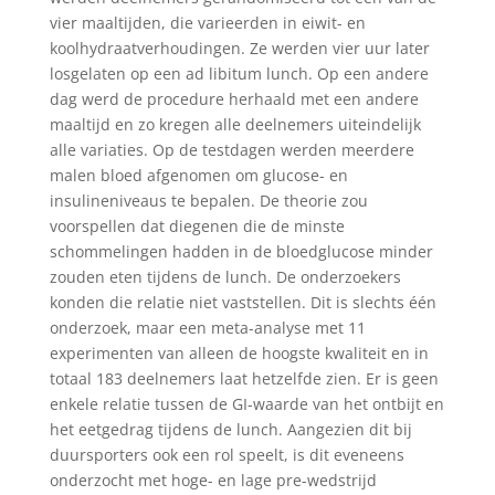
vier maaltijden, die varieerden in eiwit- en
koolhydraatverhoudingen. Ze werden vier uur later
losgelaten op een ad libitum lunch. Op een andere
dag werd de procedure herhaald met een andere
maaltijd en zo kregen alle deelnemers uiteindelijk
alle variaties. Op de testdagen werden meerdere
malen bloed afgenomen om glucose- en
insulineniveaus te bepalen. De theorie zou
voorspellen dat diegenen die de minste
schommelingen hadden in de bloedglucose minder
zouden eten tijdens de lunch. De onderzoekers
konden die relatie niet vaststellen. Dit is slechts één
onderzoek, maar een meta-analyse met 11
experimenten van alleen de hoogste kwaliteit en in
totaal 183 deelnemers laat hetzelfde zien. Er is geen
enkele relatie tussen de GI-waarde van het ontbijt en
het eetgedrag tijdens de lunch. Aangezien dit bij
duursporters ook een rol speelt, is dit eveneens
onderzocht met hoge- en lage pre-wedstrijd