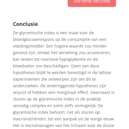
Verzend verzoek
A
l
Conclusie
t
De glycemische index is een maat voor de
e
bloedglucoserespons op de consumptie van een
r
voedingsmiddel. Een hogere waarde zou minder
n
gezond zijn, omdat het vervetting zou accelereren,
a
kan leiden tot reactieve hypoglykemie en de
t
bloedvaten zou beschadigen. Geen van deze
i
hypotheses blijkt te worden bevestigd in de talloze
v
experimenten die ontworpen zijn om dit te
e
onderzoeken. De onderliggende hypotheses zijn
:
onjuist of hebben een marginaal effect. Daarnaast is
sturen op de glycemische index in de praktijk
onnodig complex en soms zelfs onmogelijk. De
glycemische index behoort, net als sturen op
macronutriënten, tot een aanpak uit de vorige eeuw.
Het is micromanagen van het lichaam voor de illusie