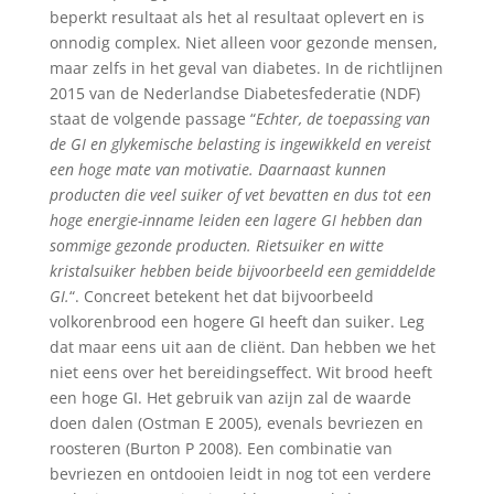
beperkt resultaat als het al resultaat oplevert en is
onnodig complex. Niet alleen voor gezonde mensen,
maar zelfs in het geval van diabetes. In de richtlijnen
2015 van de Nederlandse Diabetesfederatie (NDF)
staat de volgende passage “
Echter, de toepassing van
de GI en glykemische belasting is ingewikkeld en vereist
een hoge mate van motivatie. Daarnaast kunnen
producten die veel suiker of vet bevatten en dus tot een
hoge energie-inname leiden een lagere GI hebben dan
sommige gezonde producten. Rietsuiker en witte
kristalsuiker hebben beide bijvoorbeeld een gemiddelde
GI.
“. Concreet betekent het dat bijvoorbeeld
volkorenbrood een hogere GI heeft dan suiker. Leg
dat maar eens uit aan de cliënt. Dan hebben we het
niet eens over het bereidingseffect. Wit brood heeft
een hoge GI. Het gebruik van azijn zal de waarde
doen dalen (Ostman E 2005), evenals bevriezen en
roosteren (Burton P 2008). Een combinatie van
bevriezen en ontdooien leidt in nog tot een verdere