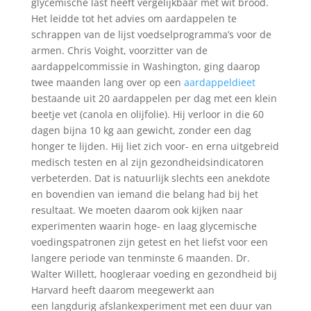
glycemische last heeft vergelijkbaar met wit brood.
Het leidde tot het advies om aardappelen te
schrappen van de lijst voedselprogramma’s voor de
armen. Chris Voight, voorzitter van de
aardappelcommissie in Washington, ging daarop
twee maanden lang over op een
aardappeldieet
bestaande uit 20 aardappelen per dag met een klein
beetje vet (canola en olijfolie). Hij verloor in die 60
dagen bijna 10 kg aan gewicht, zonder een dag
honger te lijden. Hij liet zich voor- en erna uitgebreid
medisch testen en al zijn gezondheidsindicatoren
verbeterden. Dat is natuurlijk slechts een anekdote
en bovendien van iemand die belang had bij het
resultaat. We moeten daarom ook kijken naar
experimenten waarin hoge- en laag glycemische
voedingspatronen zijn getest en het liefst voor een
langere periode van tenminste 6 maanden. Dr.
Walter Willett, hoogleraar voeding en gezondheid bij
Harvard heeft daarom meegewerkt aan
een langdurig afslankexperiment met een duur van