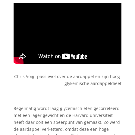
Chris Voigt passievol over de aardappel en zijn hoog-
glykemische aardappeldieet
Regelmatig wordt laag glycemisch eten gecorreleerd
met een lager gewicht en de Harvard universiteit
heeft daar ooit een speerpunt van gemaakt. Zo werd
de aardappel verketterd, omdat deze een hoge