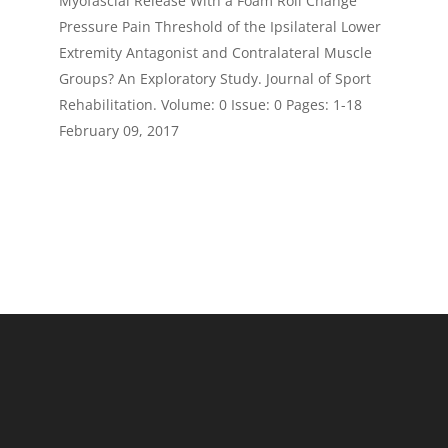
Myofascial Release With a Foam Roll Change
Pressure Pain Threshold of the Ipsilateral Lower
Extremity Antagonist and Contralateral Muscle
Groups? An Exploratory Study. Journal of Sport
Rehabilitation. Volume: 0 Issue: 0 Pages: 1-18
February 09, 2017