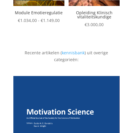
Module Emotieregulatie
Opleiding Klinisch
vitaliteitskundige
Prijsklasse:
€
1.034,00
-
€
1.149,00
€
3.000,00
€1.034,00
tot
€1.149,00
Recente artikelen (
kennisbank
) uit overige
categorieën: