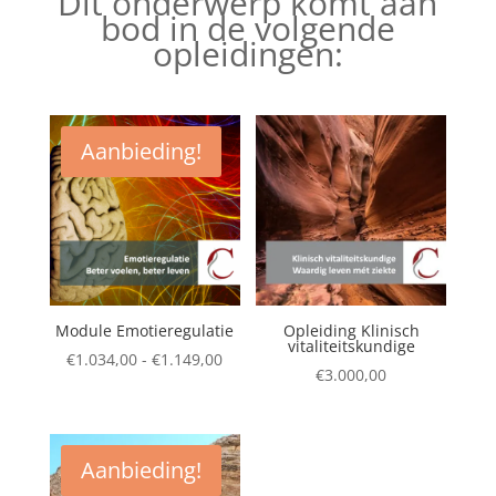
Dit onderwerp komt aan
bod in de volgende
opleidingen:
Aanbieding!
Module Emotieregulatie
Opleiding Klinisch
vitaliteitskundige
Prijsklasse:
€
1.034,00
-
€
1.149,00
€
3.000,00
€1.034,00
tot
€1.149,00
Aanbieding!