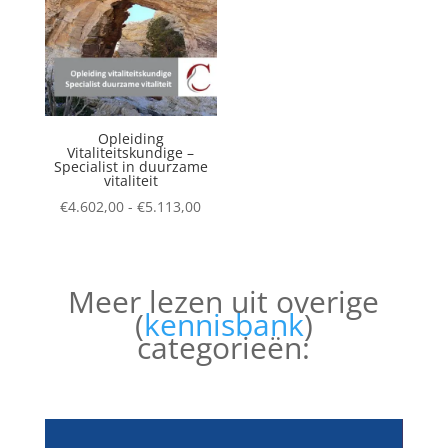
Opleiding
Vitaliteitskundige –
Specialist in duurzame
vitaliteit
Prijsklasse:
€
4.602,00
-
€
5.113,00
€4.602,00
tot
€5.113,00
Meer lezen uit overige
(
kennisbank
)
categorieën: