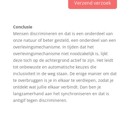
Verzend verzoek
A
l
Conclusie
t
Mensen discrimineren en dat is een onderdeel van
e
onze natuur of beter gesteld, een onderdeel van een
r
overlevingsmechanisme. In tijden dat het
n
overlevingsmechanisme niet noodzakelijk is, lijkt
a
deze toch op de achtergrond actief te zijn. Het leidt
t
tot onbewuste en automatische keuzes die
i
inclusiviteit in de weg staan. De enige manier om dat
v
te overbruggen is je in elkaar te verdiepen, zodat je
e
ontdekt wat jullie elkaar verbindt. Dan ben je
:
langzamerhand aan het synchroniseren en dat is
antigif tegen discrimineren.