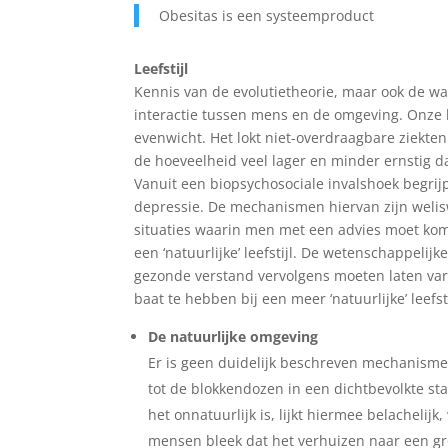
Obesitas is een systeemproduct
Leefstijl
Kennis van de evolutietheorie, maar ook de waar
interactie tussen mens en de omgeving. Onze h
evenwicht. Het lokt niet-overdraagbare ziekten 
de hoeveelheid veel lager en minder ernstig 
Vanuit een biopsychosociale invalshoek begrij
depressie. De mechanismen hiervan zijn welisw
situaties waarin men met een advies moet kom
een ‘natuurlijke’ leefstijl. De wetenschappel
gezonde verstand vervolgens moeten laten vare
baat te hebben bij een meer ‘natuurlijke’ leef
De natuurlijke omgeving
Er is geen duidelijk beschreven mechanisme
tot de blokkendozen in een dichtbevolkte sta
het onnatuurlijk is, lijkt hiermee belachel
mensen bleek dat het verhuizen naar een gro