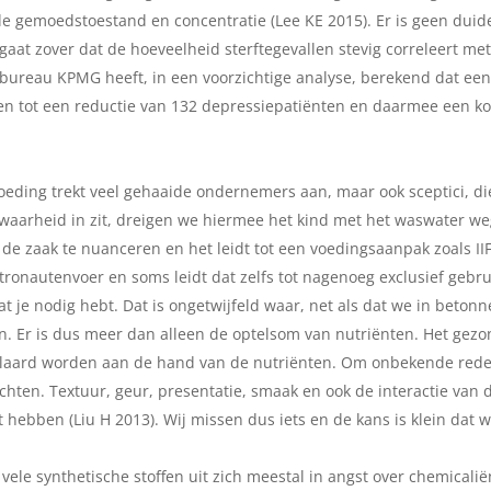
e gemoedstoestand en concentratie (Lee KE 2015). Er is geen duid
ct gaat zover dat de hoeveelheid sterftegevallen stevig correleert m
sbureau KPMG heeft, in een voorzichtige analyse, berekend dat een
n tot een reductie van 132 depressiepatiënten en daarmee een ko
eding trekt veel gehaaide ondernemers aan, maar ook sceptici, die 
 waarheid in zit, dreigen we hiermee het kind met het waswater we
de zaak te nuanceren en het leidt tot een voedingsaanpak zoals IIF
onautenvoer en soms leidt dat zelfs tot nagenoeg exclusief gebru
wat je nodig hebt. Dat is ongetwijfeld waar, net als dat we in bet
n. Er is dus meer dan alleen de optelsom van nutriënten. Het gezo
erklaard worden aan de hand van de nutriënten. Om onbekende rede
hten. Textuur, geur, presentatie, smaak en ook de interactie van d
ect hebben (Liu H 2013). Wij missen dus iets en de kans is klein dat
vele synthetische stoffen uit zich meestal in angst over chemicali