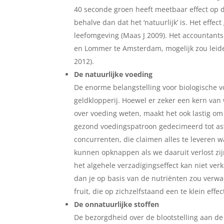
40 seconde groen heeft meetbaar effect op d
behalve dan dat het ‘natuurlijk’ is. Het effe
leefomgeving (Maas J 2009). Het accountant
en Lommer te Amsterdam, mogelijk zou leide
2012).
De natuurlijke voeding
De enorme belangstelling voor biologische vo
geldklopperij. Hoewel er zeker een kern van
over voeding weten, maakt het ook lastig om 
gezond voedingspatroon gedecimeerd tot astr
concurrenten, die claimen alles te leveren 
kunnen opknappen als we daaruit verlost zij
het algehele verzadigingseffect kan niet v
dan je op basis van de nutriënten zou verwac
fruit, die op zichzelfstaand een te klein eff
De onnatuurlijke stoffen
De bezorgdheid over de blootstelling aan de 