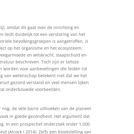
ijl, omdat dit gaat over de inrichting en
leidt duidelijk tot een verstoring van het
striële bevolkingsgroepen is aangetroffen, is
fect op het organisme en het ecosysteem.
eweegarmoede en wilskracht, slaapschuld en
ratuur beschreven. Toch zijn er talloze
n worden voor aanbevelingen die leiden tot
ing van wetenschap betekent niet dat we het
anuit gezond verstand en veel mensen lijken
aantal onderbouwde voorbeelden.
 nog, de vele barre uithoeken van de planeet
en vaak in goede gezondheid. Het argument dat
ng. In een prospectief onderzoek onder 1.000
 (Alcock I 2014). Zelfs een blootstelling van