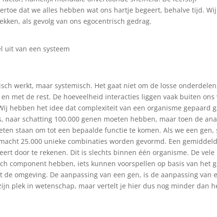
 ertoe dat we alles hebben wat ons hartje begeert, behalve tijd. W
ekken, als gevolg van ons egocentrisch gedrag.
l uit van een systeem
istisch werkt, maar systemisch. Het gaat niet om de losse onderdel
en met de rest. De hoeveelheid interacties liggen vaak buiten ons
Wij hebben het idee dat complexiteit van een organisme gepaard
 naar schatting 100.000 genen moeten hebben, maar toen de analyse
eten staan om tot een bepaalde functie te komen. Als we een gen, s
e macht 25.000 unieke combinaties worden gevormd. Een gemiddelde
obeert door te rekenen. Dit is slechts binnen één organisme. De ve
isch component hebben, iets kunnen voorspellen op basis van het ge
t de omgeving. De aanpassing van een gen, is de aanpassing van e
ijn plek in wetenschap, maar vertelt je hier dus nog minder dan 