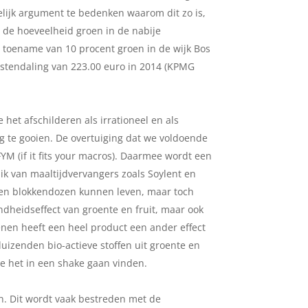
elijk argument te bedenken waarom dit zo is,
et de hoeveelheid groen in de nabije
 toename van 10 procent groen in de wijk Bos
stendaling van 223.00 euro in 2014 (KPMG
het afschilderen als irrationeel en als
g te gooien. De overtuiging dat we voldoende
YM (if it fits your macros). Daarmee wordt een
ik van maaltijdvervangers zoals Soylent en
onnen blokkendozen kunnen leven, maar toch
ndheidseffect van groente en fruit, maar ook
nen heeft een heel product een ander effect
uizenden bio-actieve stoffen uit groente en
 we het in een shake gaan vinden.
ën. Dit wordt vaak bestreden met de