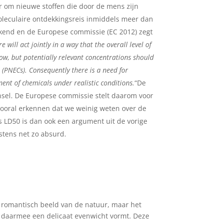
aar om nieuwe stoffen die door de mens zijn
oleculaire ontdekkingsreis inmiddels meer dan
bekend en de Europese commissie (EC 2012) zegt
will act jointly in a way that the overall level of
 low, but potentially relevant concentrations should
 (PNECs). Consequently there is a need for
ent of chemicals under realistic conditions.
“De
zinsel. De Europese commissie stelt daarom voor
vooral erkennen dat we weinig weten over de
s LD50 is dan ook een argument uit de vorige
stens net zo absurd.
en romantisch beeld van de natuur, maar het
n daarmee een delicaat evenwicht vormt. Deze