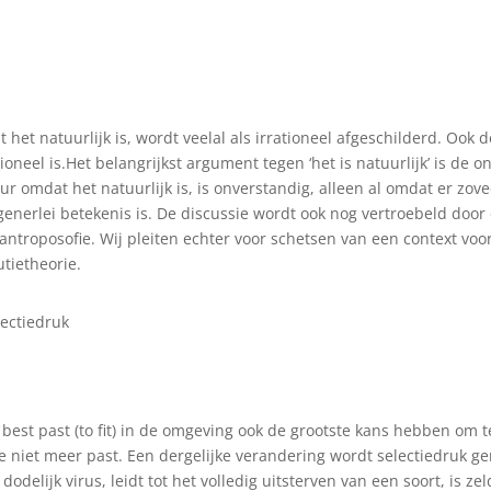
het natuurlijk is, wordt veelal als irrationeel afgeschilderd. Ook d
irrationeel is.Het belangrijkst argument tegen ‘het is natuurlijk’ i
ur omdat het natuurlijk is, is onverstandig, alleen al omdat er zove
generlei betekenis is. De discussie wordt ook nog vertroebeld door
ntroposofie. Wij pleiten echter voor schetsen van een context voor
tietheorie.
lectiedruk
t best past (to fit) in de omgeving ook de grootste kans hebben om 
niet meer past. Een dergelijke verandering wordt selectiedruk ge
dodelijk virus, leidt tot het volledig uitsterven van een soort, is z