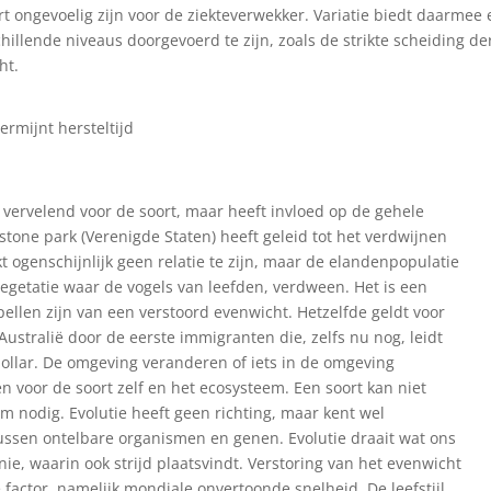
t ongevoelig zijn voor de ziekteverwekker. Variatie biedt daarmee
schillende niveaus doorgevoerd te zijn, zoals de strikte scheiding de
ht.
rmijnt hersteltijd
el vervelend voor de soort, maar heeft invloed op de gehele
stone park (Verenigde Staten) heeft geleid tot het verdwijnen
jkt ogenschijnlijk geen relatie te zijn, maar de elandenpopulatie
getatie waar de vogels van leefden, verdween. Het is een
ellen zijn van een verstoord evenwicht. Hetzelfde geldt voor
 Australië door de eerste immigranten die, zelfs nu nog, leidt
dollar. De omgeving veranderen of iets in de omgeving
voor de soort zelf en het ecosysteem. Een soort kan niet
em nodig. Evolutie heeft geen richting, maar kent wel
ussen ontelbare organismen en genen. Evolutie draait wat ons
e, waarin ook strijd plaatsvindt. Verstoring van het evenwicht
 factor, namelijk mondiale onvertoonde snelheid. De leefstijl