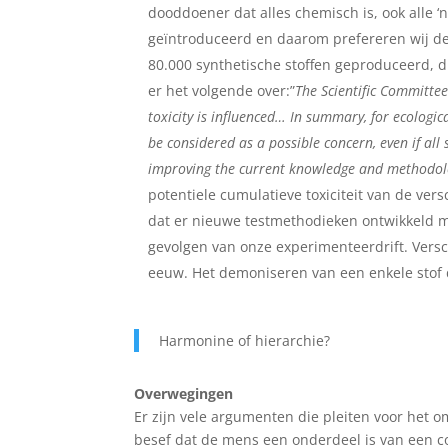
dooddoener dat alles chemisch is, ook alle ‘n
geïntroduceerd en daarom prefereren wij de
80.000 synthetische stoffen geproduceerd, di
er het volgende over:”
The Scientific Committees
toxicity is influenced… In summary, for ecologic
be considered as a possible concern, even if all
improving the current knowledge and methodologi
potentiele cumulatieve toxiciteit van de ver
dat er nieuwe testmethodieken ontwikkeld m
gevolgen van onze experimenteerdrift. Versc
eeuw. Het demoniseren van een enkele stof 
Harmonine of hierarchie?
Overwegingen
Er zijn vele argumenten die pleiten voor het o
besef dat de mens een onderdeel is van een co