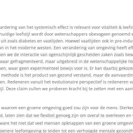
dering van het systemisch effect is relevant voor vitaliteit & leefst
uidige leefstijl wordt door wetenschappers obesogeen genoemd en 
uit zoals diabetes en vaatlijden. Hoewel vaatlijden ook in pre-indu
dan in het moderne westen. Een verandering van omgeving heeft ef
pen we de interactie van ogenschijnlijk gescheiden zaken zoals b
aar gefragmenteerd, maar uitgebreid in de wetenschappelijke lite
en, waar geen experimenteel bewijs voor is. Er kan daarbij gekoze
ijke methode is het product van gezond verstand, maar de aanvaard
n. Redeneren vanuit het evolutionaire perspectief is redeneren v
stijl. Deze claim zullen we proberen kracht bij te zetten met een 
 waarom een groene omgeving goed zou zijn voor de mens. Sterker
d, laten zien dat we flexibel genoeg zijn om overal te overleven 
ijk, ware het niet dat veel mensen opknappen van een groene omgevi
enere leefomgeving te leiden tot een verhoogde mentale gezondheid