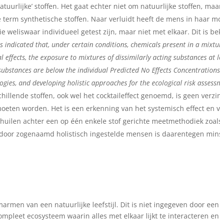
atuurlijke’ stoffen. Het gaat echter niet om natuurlijke stoffen, m
 term synthetische stoffen. Naar verluidt heeft de mens in haar m
e weliswaar individueel getest zijn, maar niet met elkaar. Dit is 
 indicated that, under certain conditions, chemicals present in a mixture 
al effects, the exposure to mixtures of dissimilarly acting substances at
 substances are below the individual Predicted No Effects Concentrations
es, and developing holistic approaches for the ecological risk assessm
schillende stoffen, ook wel het cocktaileffect genoemd, is geen ver
oeten worden. Het is een erkenning van het systemisch effect en 
huilen achter een op één enkele stof gerichte meetmethodiek zoal
door zogenaamd holistisch ingestelde mensen is daarentegen min
marmen van een natuurlijke leefstijl. Dit is niet ingegeven door e
mpleet ecosysteem waarin alles met elkaar lijkt te interacteren e