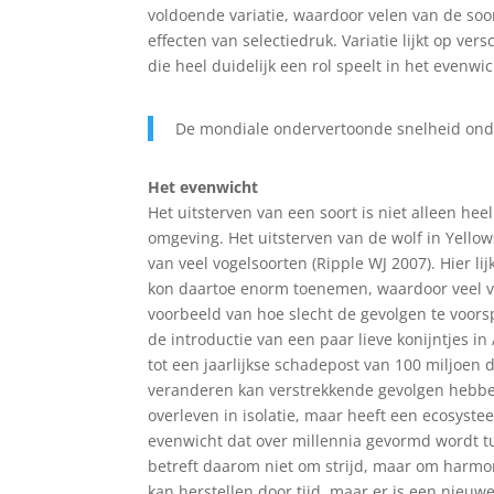
voldoende variatie, waardoor velen van de soor
effecten van selectiedruk. Variatie lijkt op ver
die heel duidelijk een rol speelt in het evenwic
De mondiale ondervertoonde snelheid onde
Het evenwicht
Het uitsterven van een soort is niet alleen he
omgeving. Het uitsterven van de wolf in Yellow
van veel vogelsoorten (Ripple WJ 2007). Hier li
kon daartoe enorm toenemen, waardoor veel ve
voorbeeld van hoe slecht de gevolgen te voorsp
de introductie van een paar lieve konijntjes in
tot een jaarlijkse schadepost van 100 miljoen 
veranderen kan verstrekkende gevolgen hebben 
overleven in isolatie, maar heeft een ecosyste
evenwicht dat over millennia gevormd wordt t
betreft daarom niet om strijd, maar om harmoni
kan herstellen door tijd, maar er is een nieuwe