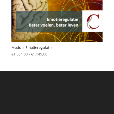
Module Emotieregulatie
Prijsklasse:
€
1.034,00
-
€
1.149,00
€1.034,00
tot
€1.149,00