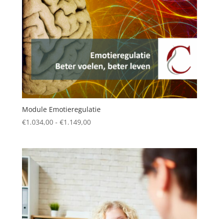
Module Emotieregulatie
Prijsklasse:
€
1.034,00
-
€
1.149,00
€1.034,00
tot
€1.149,00