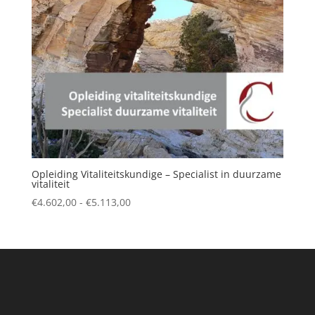
Opleiding Vitaliteitskundige – Specialist in duurzame
vitaliteit
Prijsklasse:
€
4.602,00
-
€
5.113,00
€4.602,00
tot
€5.113,00